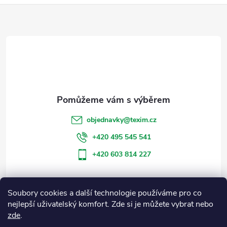
Z
á
p
a
t
objednavky
@
texim.cz
í
+420 495 545 541
+420 603 814 227
Soubory cookies a další technologie používáme pro co
Informace pro vás
nejlepší uživatelský komfort. Zde si je můžete vybrat nebo
zde
.