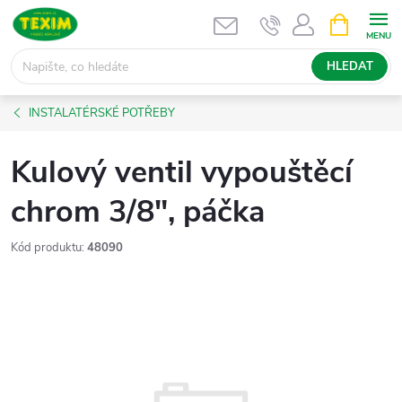
Přejít
NÁKUPNÍ
KOŠÍK
na
obsah
HLEDAT
INSTALATÉRSKÉ POTŘEBY
Kulový ventil vypouštěcí
chrom 3/8", páčka
Kód produktu:
48090