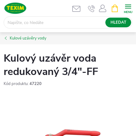
Přejít
NÁKUPNÍ
KOŠÍK
na
obsah
HLEDAT
Kulové uzávěry vody
Kulový uzávěr voda
redukovaný 3/4"-FF
Kód produktu:
47220