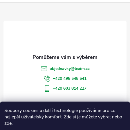
Z
á
p
a
t
objednavky
@
texim.cz
í
+420 495 545 541
+420 603 814 227
Soubory cookies a další technologie používáme pro co
Informace pro vás
nejlepší uživatelský komfort. Zde si je můžete vybrat nebo
zde
.