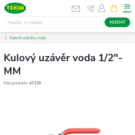
Přejít
NÁKUPNÍ
KOŠÍK
na
obsah
HLEDAT
Kulové uzávěry vody
Kulový uzávěr voda 1/2"-
MM
Kód produktu:
47130