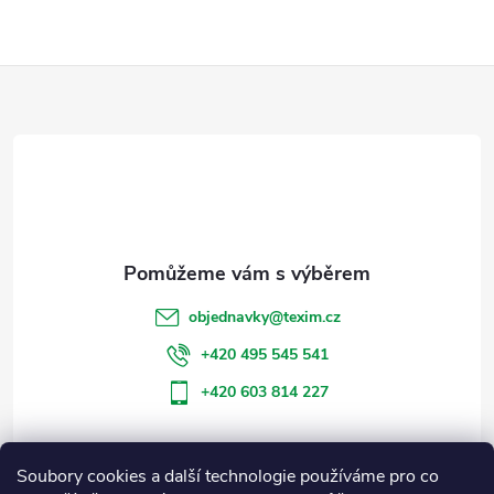
Z
á
p
a
t
objednavky
@
texim.cz
í
+420 495 545 541
+420 603 814 227
Soubory cookies a další technologie používáme pro co
Informace pro vás