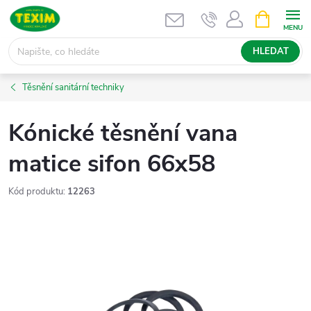
Přejít
NÁKUPNÍ
KOŠÍK
na
obsah
HLEDAT
Těsnění sanitární techniky
Kónické těsnění vana
matice sifon 66x58
Kód produktu:
12263