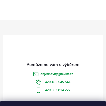
Z
á
p
a
t
objednavky
@
texim.cz
í
+420 495 545 541
+420 603 814 227