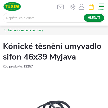
Přejít
NÁKUPNÍ
KOŠÍK
na
obsah
HLEDAT
Těsnění sanitární techniky
Kónické těsnění umyvadlo
sifon 46x39 Myjava
Kód produktu:
12257