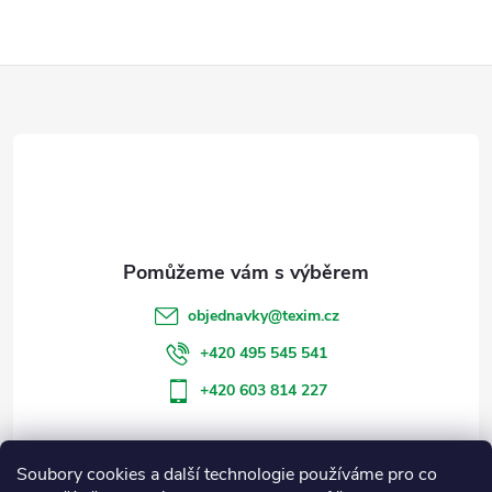
Z
á
p
a
t
objednavky
@
texim.cz
í
+420 495 545 541
+420 603 814 227
Soubory cookies a další technologie používáme pro co
Informace pro vás