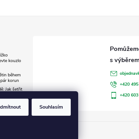
ěžko
evte kouzlo
objednav
květin během
 pár korun
+420 495
: Jak šetřit
+420 603
dmítnout
Souhlasím