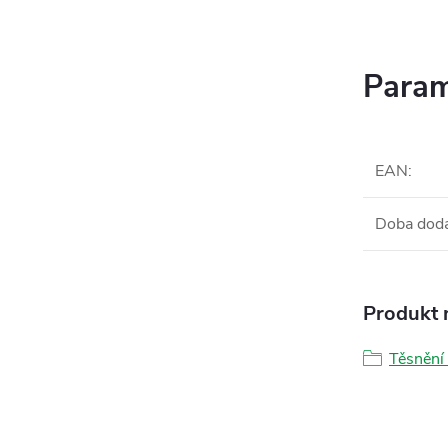
Param
EAN
:
Doba dod
Produkt n
Těsnění 