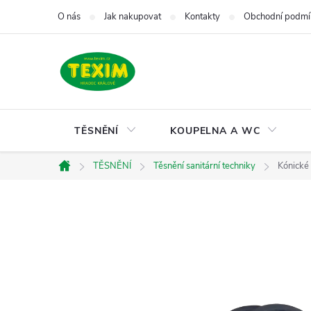
Přejít
O nás
Jak nakupovat
Kontakty
Obchodní podmí
na
obsah
TĚSNĚNÍ
KOUPELNA A WC
TĚSNĚNÍ
Těsnění sanitární techniky
Kónické
Domů