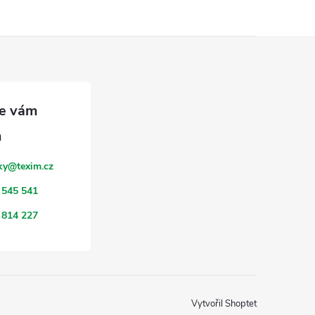
ky
@
texim.cz
 545 541
 814 227
Vytvořil Shoptet