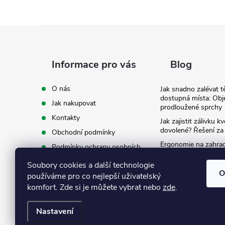
Z
á
Informace pro vás
Blog
p
O nás
Jak snadno zalévat t
dostupná místa: Obj
Jak nakupovat
a
prodloužené sprchy
Kontakty
Jak zajistit zálivku 
t
dovolené? Řešení za
Obchodní podmínky
Ergonomie na zahradě
Podmínky ochrany osobních
záda při zalévání
í
údajů
Soubory cookies a další technologie
Ke stažení
O
používáme pro co nejlepší uživatelský
komfort. Zde si je můžete vybrat nebo
zde
.
Nastavení
Copyright 2026
Eshop Texim
. Všechna práva vyhrazena.