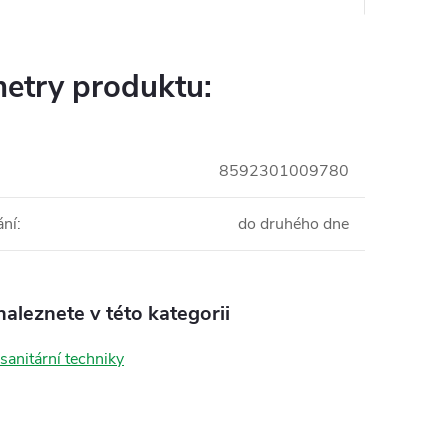
etry produktu:
8592301009780
ání
:
do druhého dne
aleznete v této kategorii
sanitární techniky