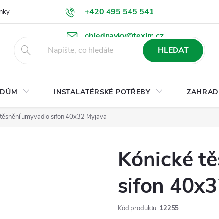
+420 495 545 541
nky
Podmínky ochrany osobních údajů
Ke stažení
objednavky@texim.cz
HLEDAT
DŮM
INSTALATÉRSKÉ POTŘEBY
ZAHRAD
 těsnění umyvadlo sifon 40x32 Myjava
Kónické t
sifon 40x
Kód produktu:
12255