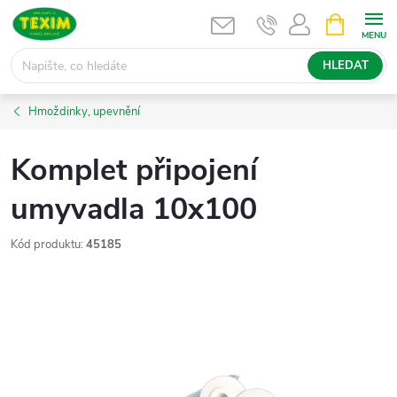
Přejít
NÁKUPNÍ
KOŠÍK
na
obsah
HLEDAT
Hmoždinky, upevnění
Komplet připojení
umyvadla 10x100
Kód produktu:
45185