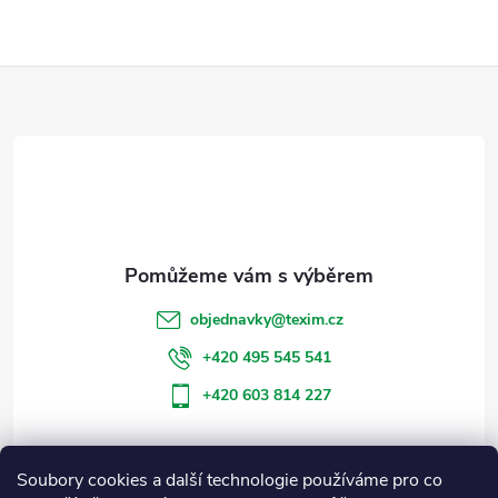
Z
á
p
a
t
objednavky
@
texim.cz
í
+420 495 545 541
+420 603 814 227
Soubory cookies a další technologie používáme pro co
Informace pro vás