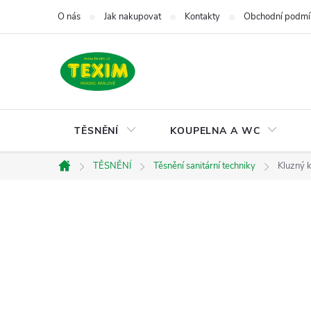
Přejít
O nás
Jak nakupovat
Kontakty
Obchodní podmí
na
obsah
TĚSNĚNÍ
KOUPELNA A WC
TĚSNĚNÍ
Těsnění sanitární techniky
Kluzný 
Domů