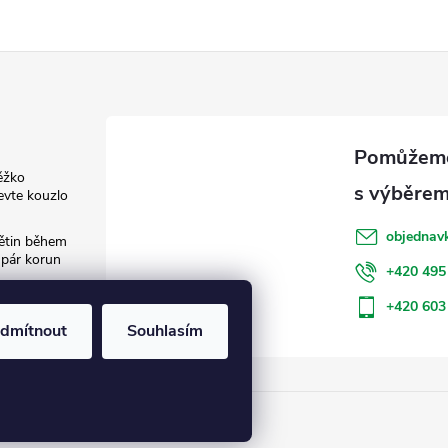
ěžko
evte kouzlo
objednav
květin během
 pár korun
+420 495
: Jak šetřit
+420 603
dmítnout
Souhlasím