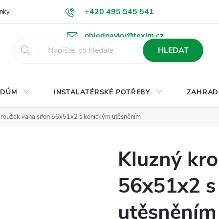
+420 495 545 541
nky
Podmínky ochrany osobních údajů
Ke stažení
objednavky@texim.cz
HLEDAT
DŮM
INSTALATÉRSKÉ POTŘEBY
ZAHRAD
kroužek vana sifon 56x51x2 s konickým utěsněním
Kluzný kro
56x51x2 s
utěsněním