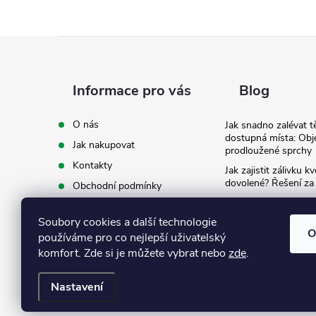
Z
á
Informace pro vás
Blog
p
O nás
Jak snadno zalévat t
dostupná místa: Obj
Jak nakupovat
a
prodloužené sprchy
Kontakty
Jak zajistit zálivku 
t
dovolené? Řešení za
Obchodní podmínky
Ergonomie na zahradě
Podmínky ochrany osobních
záda při zalévání
í
údajů
Soubory cookies a další technologie
O
používáme pro co nejlepší uživatelský
Ke stažení
komfort. Zde si je můžete vybrat nebo
zde
.
Nastavení
Copyright 2026
Eshop Texim
. Všechna práva vyhrazena.