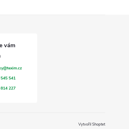
ky
@
texim.cz
 545 541
 814 227
Vytvořil Shoptet