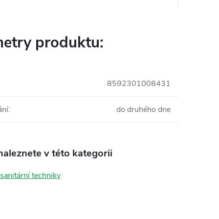
etry produktu:
8592301008431
ání
:
do druhého dne
aleznete v této kategorii
sanitární techniky