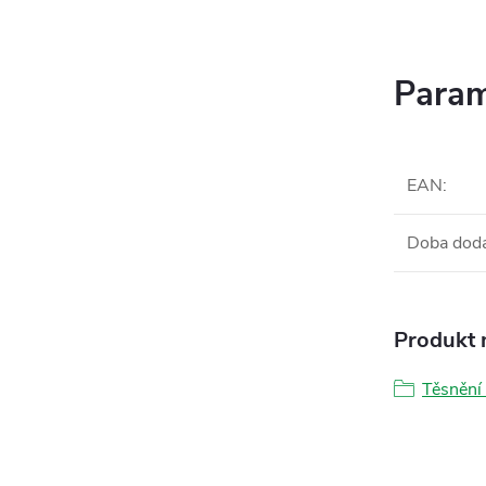
Param
EAN
:
Doba dod
Produkt n
Těsnění 