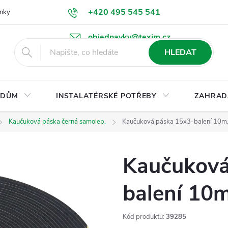
+420 495 545 541
nky
Podmínky ochrany osobních údajů
Ke stažení
objednavky@texim.cz
HLEDAT
DŮM
INSTALATÉRSKÉ POTŘEBY
ZAHRAD
Kaučuková páska černá samolep.
Kaučuková páska 15x3-balení 10m,
Kaučuková
balení 10m
Kód produktu:
39285