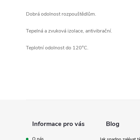
Dobrá odolnost rozpouštědlům.
Tepelná a zvuková izolace, antivibrační.
Teplotní odolnost do 120°C.
Z
á
Informace pro vás
Blog
p
O nás
Jak snadno zalévat t