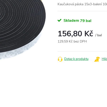
Kaučuková páska 15x3-balení 10
Skladem
79 bal
156,80 Kč
/ bal
129,59 Kč bez DPH
Měrná
cena:
Dotaz k produktu
Hlí