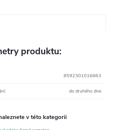
etry produktu:
8592301016863
ání
:
do druhého dne
aleznete v této kategorii