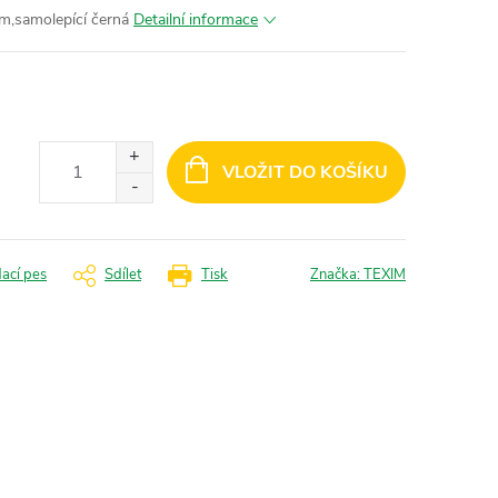
m,samolepící černá
Detailní informace
VLOŽIT DO KOŠÍKU
dací pes
Sdílet
Tisk
Značka:
TEXIM