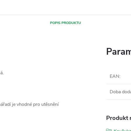
POPIS PRODUKTU
Param
á.
EAN
:
Doba dod
nářadí je vhodné pro utěsnění
Produkt n