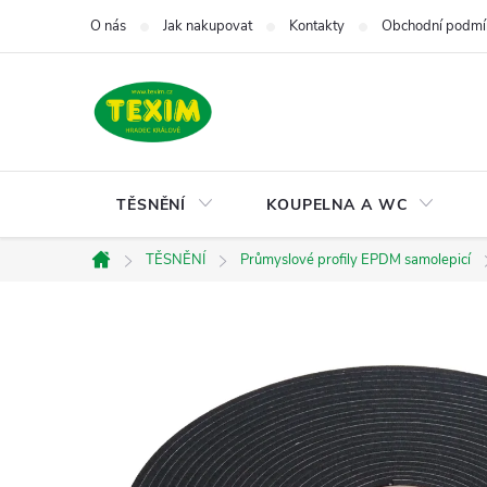
Přejít
O nás
Jak nakupovat
Kontakty
Obchodní podmí
na
obsah
TĚSNĚNÍ
KOUPELNA A WC
TĚSNĚNÍ
Průmyslové profily EPDM samolepicí
Domů