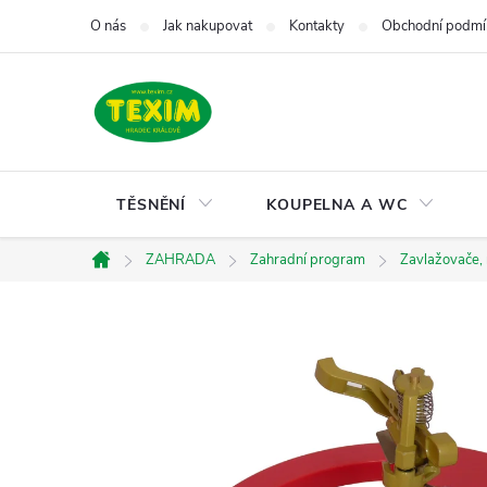
Přejít
O nás
Jak nakupovat
Kontakty
Obchodní podmí
na
obsah
TĚSNĚNÍ
KOUPELNA A WC
ZAHRADA
Zahradní program
Zavlažovače,
Domů