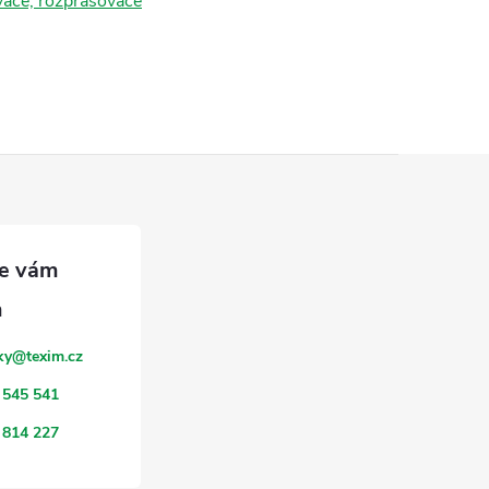
vače, rozprašovače
ky
@
texim.cz
 545 541
 814 227