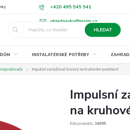
+420 495 545 541
nky
Podmínky ochrany osobních údajů
Ke stažení
objednavky@texim.cz
HLEDAT
DŮM
INSTALATÉRSKÉ POTŘEBY
ZAHRAD
 rozprašovače
Impulsní zavlažovač kovový na kruhovém podstavcI
Impulsní z
na kruhov
Kód produktu:
34095