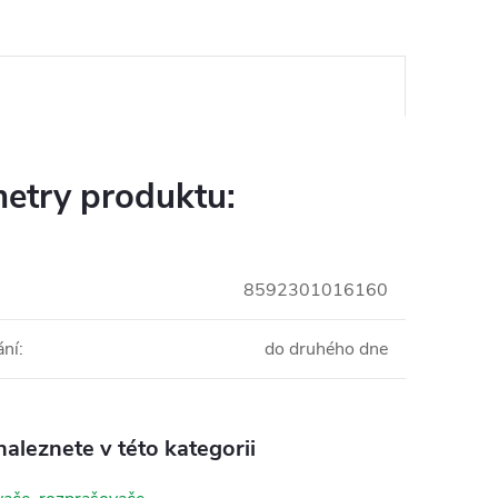
etry produktu:
8592301016160
ání
:
do druhého dne
aleznete v této kategorii