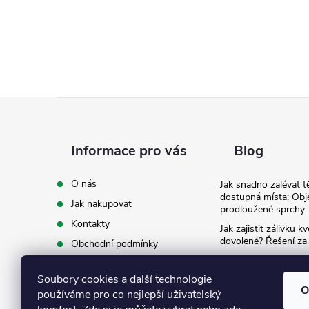
Z
á
Informace pro vás
Blog
p
O nás
Jak snadno zalévat t
dostupná místa: Obj
Jak nakupovat
a
prodloužené sprchy
Kontakty
Jak zajistit zálivku 
t
dovolené? Řešení za
Obchodní podmínky
Ergonomie na zahradě
Podmínky ochrany osobních
záda při zalévání
í
údajů
Soubory cookies a další technologie
O
používáme pro co nejlepší uživatelský
Ke stažení