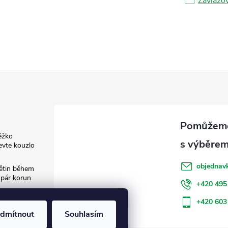
Zavlažo
ěžko
evte kouzlo
objednav
květin během
 pár korun
+420 495
: Jak šetřit
+420 603
dmítnout
Souhlasím