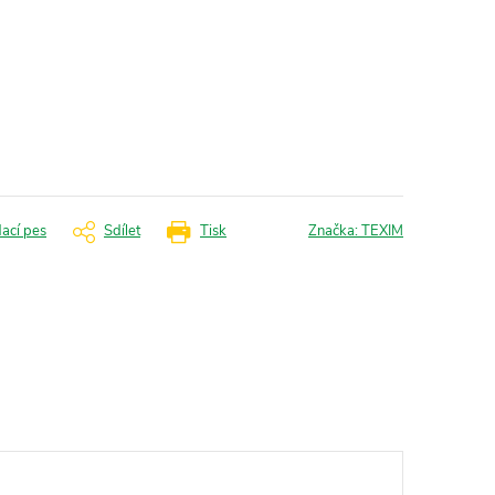
dací pes
Sdílet
Tisk
Značka:
TEXIM