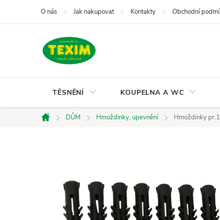
Přejít
O nás
Jak nakupovat
Kontakty
Obchodní podmí
na
obsah
TĚSNĚNÍ
KOUPELNA A WC
DŮM
Hmoždinky, upevnění
Hmoždinky pr.1
Domů