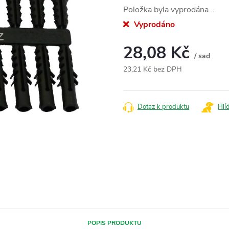
Položka byla vyprodána…
Vyprodáno
28,08 Kč
/ sad
23,21 Kč bez DPH
Měrná
cena:
Dotaz k produktu
Hlí
POPIS PRODUKTU