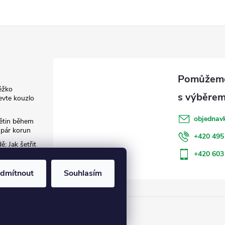
ěžko
evte kouzlo
objednav
květin během
 pár korun
+420 495
: Jak šetřit
+420 603
dmítnout
Souhlasím