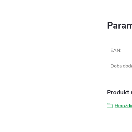
Param
EAN
:
Doba dod
Produkt n
Hmoždin