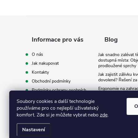
Z
á
Informace pro vás
Blog
p
O nás
Jak snadno zalévat t
dostupná místa: Obj
Jak nakupovat
a
prodloužené sprchy
Kontakty
Jak zajistit zálivku 
t
dovolené? Řešení za
Obchodní podmínky
Ergonomie na zahradě
Podmínky ochrany osobních
záda při zalévání
í
údajů
Soubory cookies a další technologie
Ke stažení
O
používáme pro co nejlepší uživatelský
komfort. Zde si je můžete vybrat nebo
zde
.
Nastavení
Copyright 2026
Eshop Texim
. Všechna práva vyhrazena.