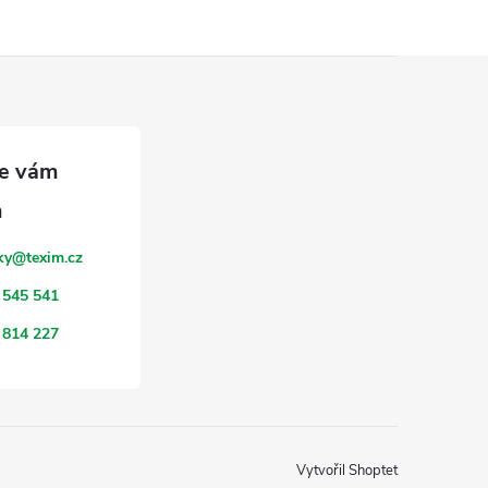
ky
@
texim.cz
 545 541
 814 227
Vytvořil Shoptet