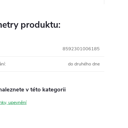
etry produktu:
8592301006185
ání
:
do druhého dne
aleznete v této kategorii
ky, upevnění