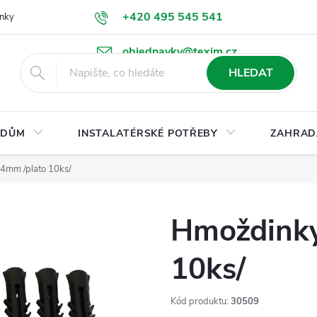
+420 495 545 541
nky
Podmínky ochrany osobních údajů
Ke stažení
objednavky@texim.cz
HLEDAT
DŮM
INSTALATÉRSKÉ POTŘEBY
ZAHRAD
4mm /plato 10ks/
Hmoždinky
10ks/
Kód produktu:
30509