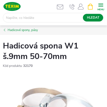
Přejít
NÁKUPNÍ
KOŠÍK
na
obsah
HLEDAT
Hadicové spony, pásy
Hadicová spona W1
š.9mm 50-70mm
Kód produktu:
32170