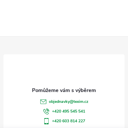
Z
á
p
a
t
objednavky
@
texim.cz
í
+420 495 545 541
+420 603 814 227