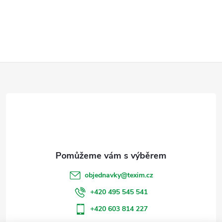
Z
á
p
a
t
objednavky
@
texim.cz
í
+420 495 545 541
+420 603 814 227