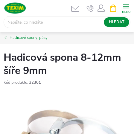
Přejít
NÁKUPNÍ
KOŠÍK
na
obsah
HLEDAT
Hadicové spony, pásy
Hadicová spona 8-12mm
šíře 9mm
Kód produktu:
32301