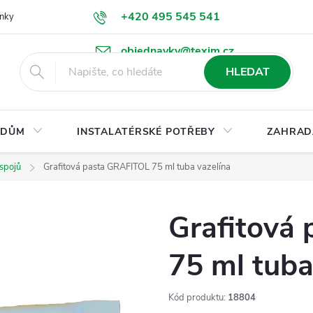
+420 495 545 541
nky
Podmínky ochrany osobních údajů
Ke stažení
objednavky@texim.cz
HLEDAT
DŮM
INSTALATÉRSKÉ POTŘEBY
ZAHRAD
 spojů
Grafitová pasta GRAFITOL 75 ml tuba vazelína
Grafitová
75 ml tuba
Kód produktu:
18804