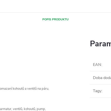
POPIS PRODUKTU
Param
EAN
:
Doba dod
romazaní kohoutů a ventilů na páru,
Tagy
:
 armatur, ventilů, kohoutů, pump,