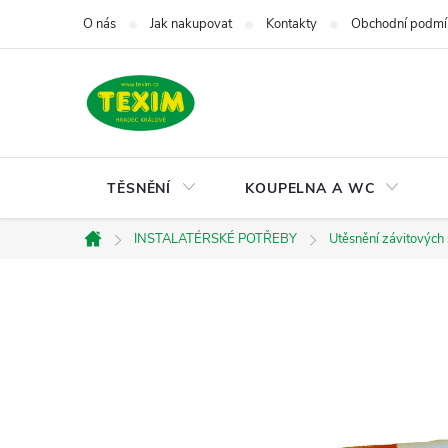
Přejít
O nás
Jak nakupovat
Kontakty
Obchodní podmí
na
obsah
TĚSNĚNÍ
KOUPELNA A WC
INSTALATÉRSKÉ POTŘEBY
Utěsnění závitových
Domů