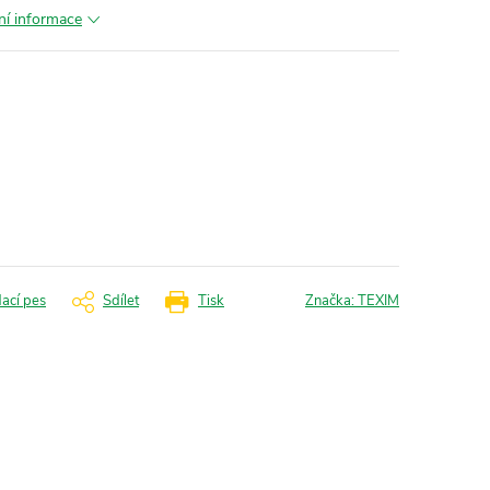
lní informace
dací pes
Sdílet
Tisk
Značka:
TEXIM