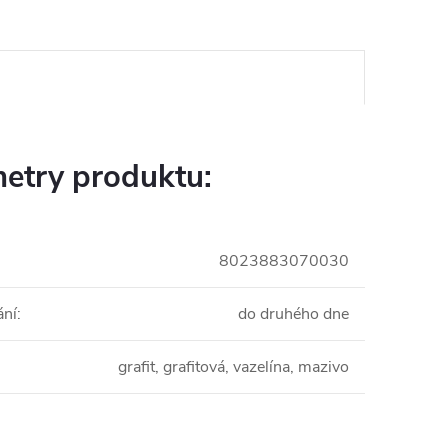
etry produktu:
8023883070030
ání
:
do druhého dne
grafit, grafitová, vazelína, mazivo