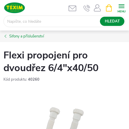
Přejít
NÁKUPNÍ
KOŠÍK
na
obsah
HLEDAT
Sifony a příslušenství
Flexi propojení pro
dvoudřez 6/4"x40/50
Kód produktu:
40260