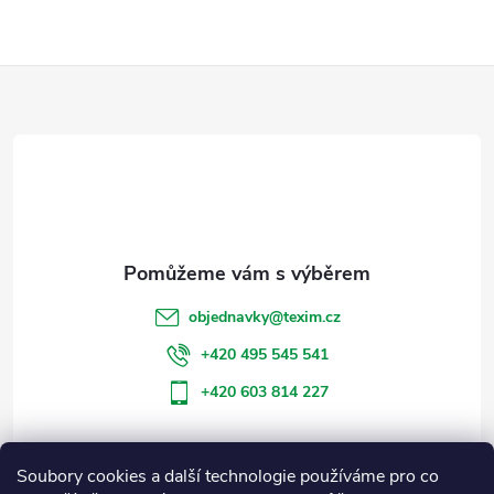
Z
á
p
a
t
objednavky
@
texim.cz
í
+420 495 545 541
+420 603 814 227
Soubory cookies a další technologie používáme pro co
Informace pro vás