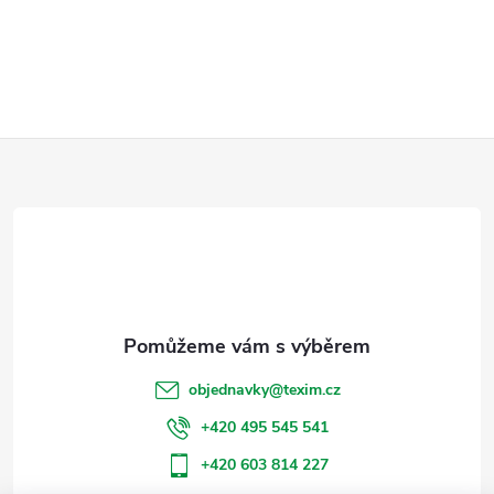
Z
á
p
a
t
objednavky
@
texim.cz
í
+420 495 545 541
+420 603 814 227