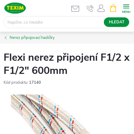
Přejít
NÁKUPNÍ
KOŠÍK
na
obsah
HLEDAT
Nerez připojovací hadičky
Flexi nerez připojení F1/2 x
F1/2" 600mm
Kód produktu:
17140