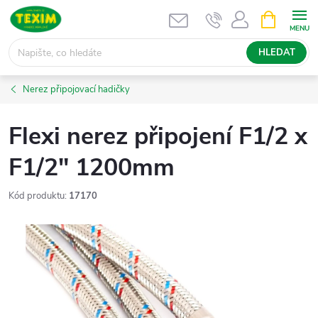
Přejít
NÁKUPNÍ
KOŠÍK
na
obsah
HLEDAT
Nerez připojovací hadičky
Flexi nerez připojení F1/2 x
F1/2" 1200mm
Kód produktu:
17170