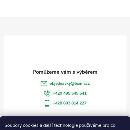
Z
á
p
a
t
objednavky
@
texim.cz
í
+420 495 545 541
+420 603 814 227
Soubory cookies a další technologie používáme pro co
Informace pro vás