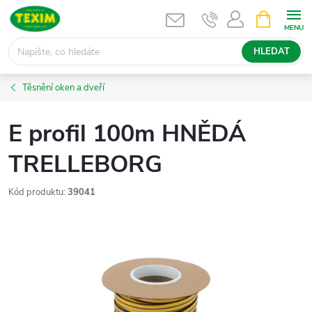
Přejít
NÁKUPNÍ
KOŠÍK
na
obsah
HLEDAT
Těsnění oken a dveří
E profil 100m HNĚDÁ
TRELLEBORG
Kód produktu:
39041