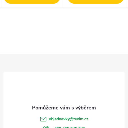
Z
á
p
a
t
objednavky
@
texim.cz