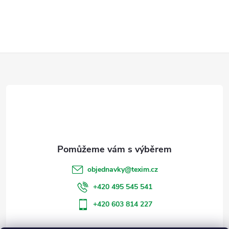
Z
á
p
a
t
objednavky
@
texim.cz
í
+420 495 545 541
+420 603 814 227