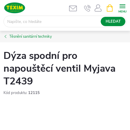
Přejít
NÁKUPNÍ
KOŠÍK
na
obsah
HLEDAT
Těsnění sanitární techniky
Dýza spodní pro
napouštěcí ventil Myjava
T2439
Kód produktu:
12115