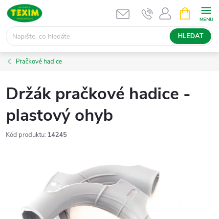
Přejít
NÁKUPNÍ
KOŠÍK
na
obsah
HLEDAT
Pračkové hadice
Držák pračkové hadice -
plastový ohyb
Kód produktu:
14245