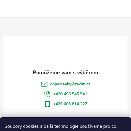
Z
á
p
a
t
objednavky
@
texim.cz
í
+420 495 545 541
+420 603 814 227
Soubory cookies a další technologie používáme pro co
Informace pro vás