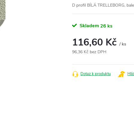
D profil BÍLÁ TRELLEBORG, bale
Skladem
26 ks
116,60 Kč
/ ks
96,36 Kč bez DPH
Měrná
cena:
Dotaz k produktu
Hlí