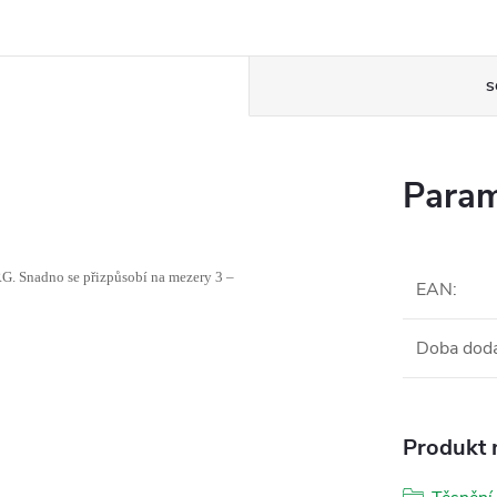
S
Param
. Snadno se přizpůsobí na mezery 3 –
EAN
:
Doba dod
Produkt n