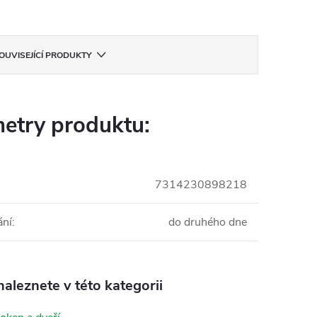
OUVISEJÍCÍ PRODUKTY
etry produktu:
7314230898218
ání
:
do druhého dne
aleznete v této kategorii