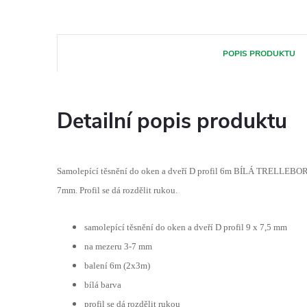
POPIS PRODUKTU
Detailní popis produktu
Samolepící těsnění do oken a dveří D profil 6m BÍLÁ TRELLEBORG
7mm. Profil se dá rozdělit rukou.
samolepící těsnění do oken a dveří D profil 9 x 7,5 mm
na mezeru 3-7 mm
balení 6m (2x3m)
bílá barva
profil se dá rozdělit rukou