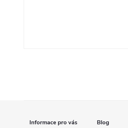
Z
á
Informace pro vás
Blog