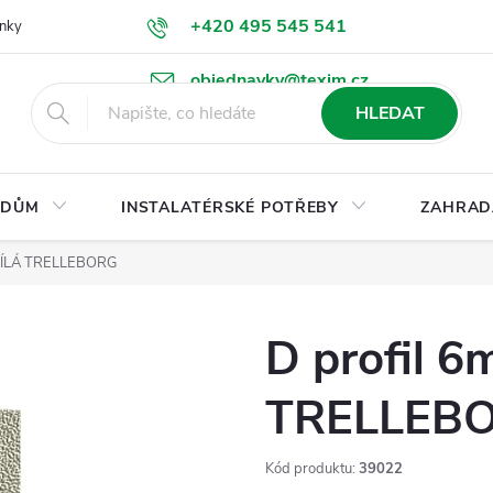
+420 495 545 541
nky
Podmínky ochrany osobních údajů
Ke stažení
objednavky@texim.cz
HLEDAT
DŮM
INSTALATÉRSKÉ POTŘEBY
ZAHRAD
 BÍLÁ TRELLEBORG
D profil 6
TRELLEB
Kód produktu:
39022