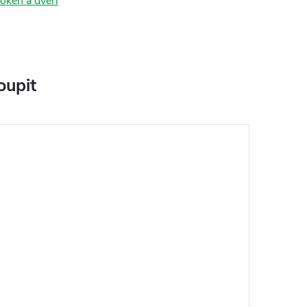
oken a dveří
oupit