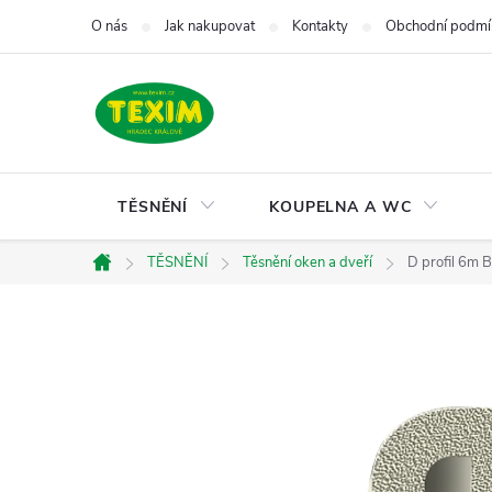
Přejít
O nás
Jak nakupovat
Kontakty
Obchodní podmí
na
obsah
TĚSNĚNÍ
KOUPELNA A WC
TĚSNĚNÍ
Těsnění oken a dveří
D profil 6m
Domů