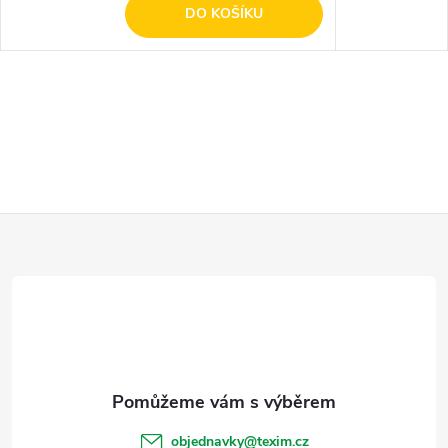
DO KOŠÍKU
Z
á
p
a
t
objednavky
@
texim.cz