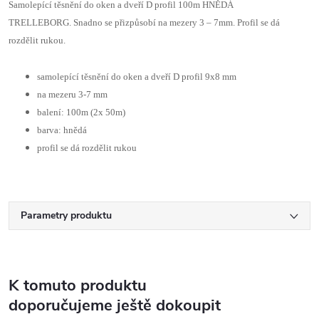
Samolepící těsnění do oken a dveří D profil 100m HNĚDÁ
TRELLEBORG. Snadno se přizpůsobí na mezery 3 – 7mm. Profil se dá
rozdělit rukou.
samolepící těsnění do oken a dveří D profil 9x8 mm
na mezeru 3-7 mm
balení: 100m (2x 50m)
barva: hnědá
profil se dá rozdělit rukou
Parametry produktu
K tomuto produktu
doporučujeme ještě dokoupit