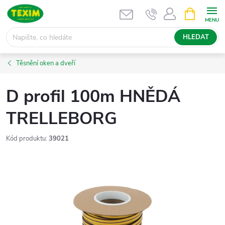
Přejít
NÁKUPNÍ
KOŠÍK
na
obsah
HLEDAT
Těsnění oken a dveří
D profil 100m HNĚDÁ
TRELLEBORG
Kód produktu:
39021