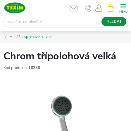
Přejít
NÁKUPNÍ
KOŠÍK
na
obsah
HLEDAT
Masážní sprchové hlavice
Chrom třípolohová velká
Kód produktu:
16286