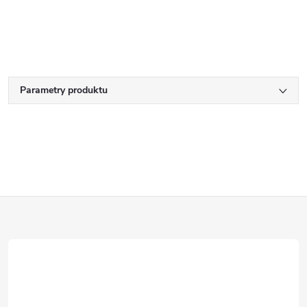
Parametry produktu
Z
á
p