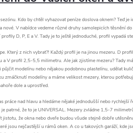
zónu. Kdo by chtěl vyhazovat peníze doslova oknem? Teď je ide
a nové. V nabídce vedeme různé druhy samolepicích těsnění do ok
í profily D, P, E a V. Tady je to ještě jednoduché, profil vypadá s
pe. Který z nich vybrat?! Každý profil je na jinou mezeru. D profi
ru a V profil 2,5-5,5 milimetru. Ale jak zjistíme mezeru? Tady m
li půjčit modelínu nebo nějakou podobnou plastelínu, udělat kul
šťku zmáčknutí modelíny a máme velikost mezery, kterou potřebuj
 nahoře dole a uprostřed.
 práce nad hlavu a hledáme nějaké jednodušší nebo rychlejší ře
 je patrné, že to je UNIVERSAL. Mezery zvládne 1,5-7 milimet
 jistotu, že okna nebo dveře budou všude stejně dobře utěsněná
které jsou nejčastější u rámů oken. A co u takových garáží, kde j