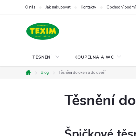
Přejít
O nás
Jak nakupovat
Kontakty
Obchodní podmí
na
obsah
TĚSNĚNÍ
KOUPELNA A WC
Blog
Těsnění do oken a do dveří
Domů
Těsnění do
Špičkové těs