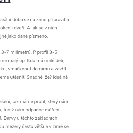
ální doba se na zimu připravit a
en i dveří. A jak se v nich
tejně jako dané písmeno.
l 3-7 milimetrů, P profil 3-5
áme malý tip. Kdo má malé děti,
ičku, vmáčknout do rámu a zavřít
eme utěsnit. Snadné, že? Ideálně
šení, tak máme profil, který nám
rů, tudíž nám odpadne měření
. Barvy u těchto základních
sou mezery často větší a v zimě se