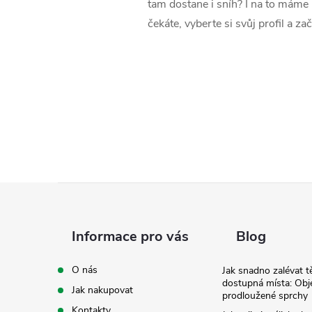
tam dostane i sníh? I na to máme
čekáte, vyberte si svůj profil a z
Z
á
Informace pro vás
Blog
p
O nás
Jak snadno zalévat t
dostupná místa: Obj
Jak nakupovat
a
prodloužené sprchy
Kontakty