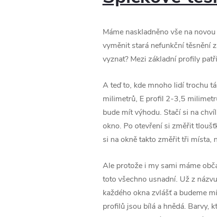
Máme naskladněno vše na novou se
vyměnit stará nefunkční těsnění z
vyznat? Mezi základní profily patř
A teď to, kde mnoho lidí trochu tá
milimetrů, E profil 2-3,5 milimet
bude mít výhodu. Stačí si na chví
okno. Po otevření si změřit tlou
si na okně takto změřit tři místa,
Ale protože i my sami máme občas
toto všechno usnadní. Už z názvu
každého okna zvlášť a budeme mít
profilů jsou bílá a hnědá. Barvy, 