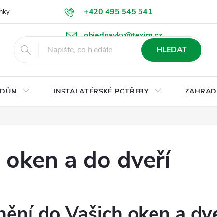
+420 495 545 541
nky
Podmínky ochrany osobních údajů
Ke stažení
objednavky@texim.cz
HLEDAT
DŮM
INSTALATÉRSKÉ POTŘEBY
ZAHRAD
 oken a do dveří
nění do Vašich oken a dve