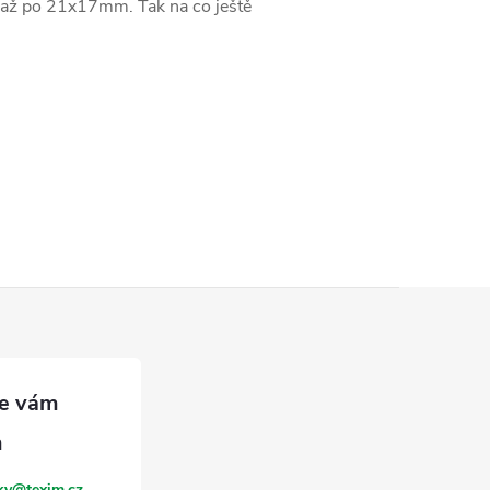
m až po 21x17mm. Tak na co ještě
ky
@
texim.cz