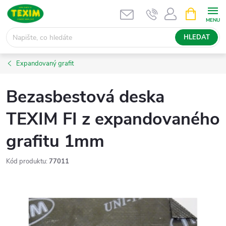
Přejít
NÁKUPNÍ
KOŠÍK
na
obsah
HLEDAT
Expandovaný grafit
Bezasbestová deska
TEXIM FI z expandovaného
grafitu 1mm
Kód produktu:
77011