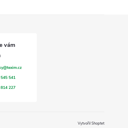
ky
@
texim.cz
 545 541
 814 227
Vytvořil Shoptet