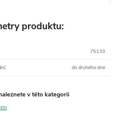
etry produktu:
75133
ání
:
do druhého dne
aleznete v této kategorii
RED