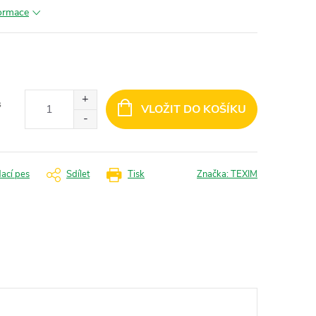
formace
s
VLOŽIT DO KOŠÍKU
dací pes
Sdílet
Tisk
Značka:
TEXIM