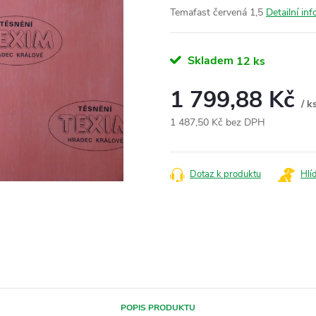
Temafast červená 1,5
Detailní in
Skladem
12 ks
1 799,88 Kč
/ k
1 487,50 Kč bez DPH
Měrná
cena:
Dotaz k produktu
Hlí
POPIS PRODUKTU