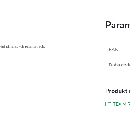
Param
ění při nízkých parametrech.
EAN
:
Doba dod
Produkt n
TEXIM 