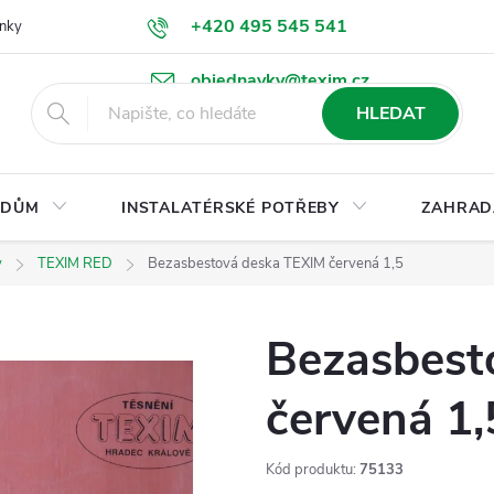
+420 495 545 541
nky
Podmínky ochrany osobních údajů
Ke stažení
objednavky@texim.cz
HLEDAT
DŮM
INSTALATÉRSKÉ POTŘEBY
ZAHRAD
y
TEXIM RED
Bezasbestová deska TEXIM červená 1,5
Bezasbest
červená 1,
Kód produktu:
75133