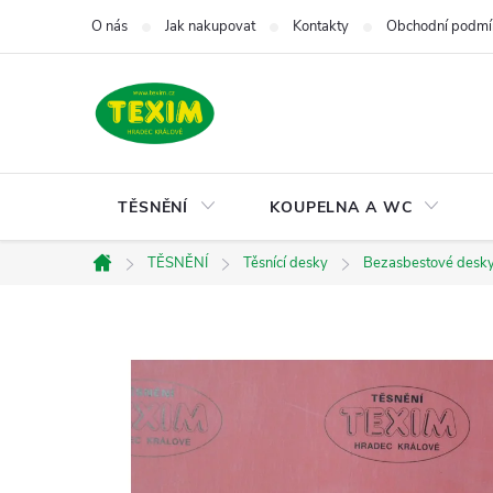
Přejít
O nás
Jak nakupovat
Kontakty
Obchodní podmí
na
obsah
TĚSNĚNÍ
KOUPELNA A WC
TĚSNĚNÍ
Těsnící desky
Bezasbestové desk
Domů