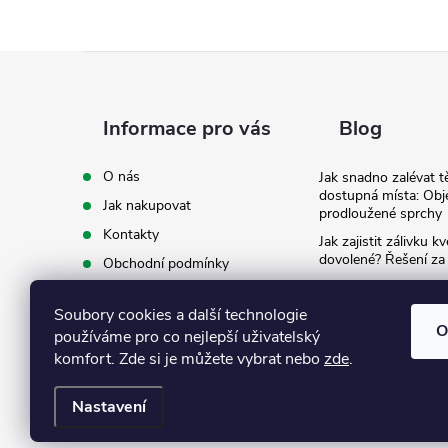
Z
á
Informace pro vás
Blog
p
O nás
Jak snadno zalévat t
dostupná místa: Obj
Jak nakupovat
a
prodloužené sprchy
Kontakty
Jak zajistit zálivku 
t
dovolené? Řešení za
Obchodní podmínky
Ergonomie na zahradě
Podmínky ochrany osobních
záda při zalévání
í
údajů
Soubory cookies a další technologie
O
používáme pro co nejlepší uživatelský
Ke stažení
komfort. Zde si je můžete vybrat nebo
zde
.
Nastavení
Copyright 2026
Eshop Texim
. Všechna práva vyhrazena.