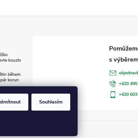
ěžko
evte kouzlo
objednav
květin během
 pár korun
+420 495
: Jak šetřit
+420 603
dmítnout
Souhlasím