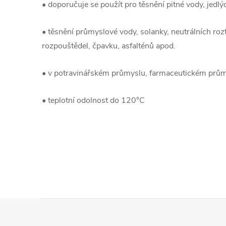
• doporučuje se použít pro těsnění pitné vody, jedlý
• těsnění průmyslové vody, solanky, neutrálních roz
rozpouštědel, čpavku, asfalténů apod.
• v potravinářském průmyslu, farmaceutickém průmy
• teplotní odolnost do 120°C
Z