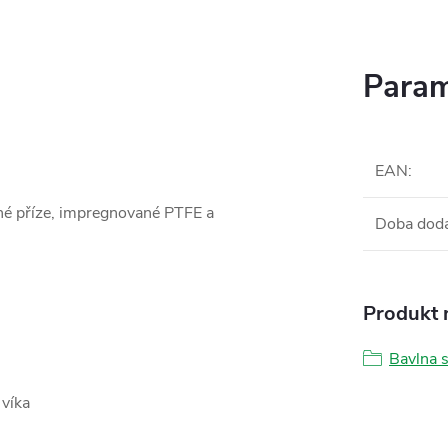
Param
EAN
:
ěné příze, impregnované PTFE a
Doba dod
Produkt n
Bavlna 
 víka