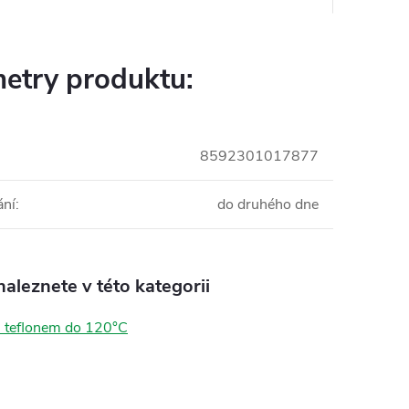
etry produktu:
8592301017877
ání
:
do druhého dne
aleznete v této kategorii
s teflonem do 120°C