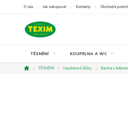
Přejít
O nás
Jak nakupovat
Kontakty
Obchodní podmí
na
obsah
TĚSNĚNÍ
KOUPELNA A WC
TĚSNĚNÍ
Ucpávkové šňůry
Bavlna s teflon
Domů