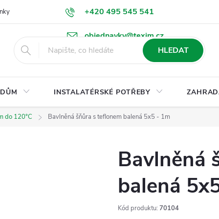
+420 495 545 541
nky
Podmínky ochrany osobních údajů
Ke stažení
objednavky@texim.cz
HLEDAT
DŮM
INSTALATÉRSKÉ POTŘEBY
ZAHRAD
em do 120°C
Bavlněná šňůra s teflonem balená 5x5 - 1m
Bavlněná š
balená 5x
Kód produktu:
70104