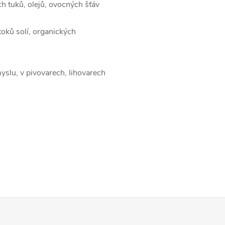
ch tuků, olejů, ovocných šťáv
toků solí, organických
slu, v pivovarech, lihovarech