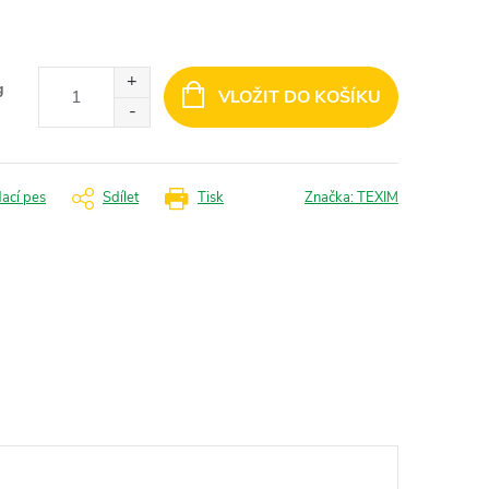
g
VLOŽIT DO KOŠÍKU
dací pes
Sdílet
Tisk
Značka:
TEXIM