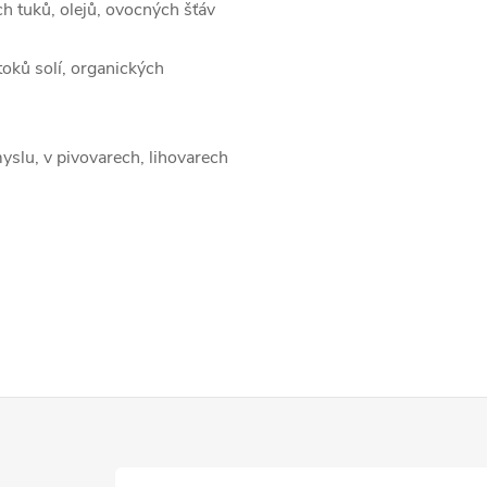
ch tuků, olejů, ovocných šťáv
toků solí, organických
slu, v pivovarech, lihovarech