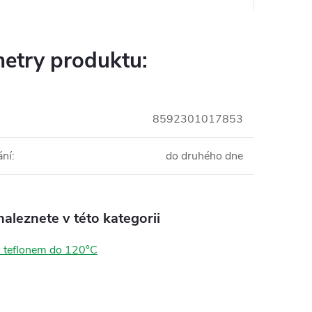
etry produktu:
8592301017853
ání
:
do druhého dne
aleznete v této kategorii
s teflonem do 120°C