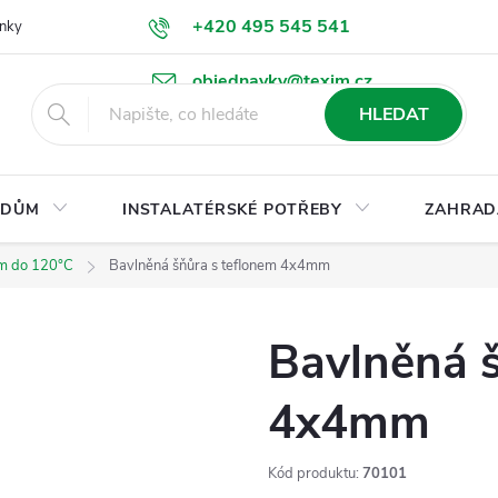
+420 495 545 541
nky
Podmínky ochrany osobních údajů
Ke stažení
objednavky@texim.cz
HLEDAT
DŮM
INSTALATÉRSKÉ POTŘEBY
ZAHRAD
em do 120°C
Bavlněná šňůra s teflonem 4x4mm
Bavlněná š
4x4mm
Kód produktu:
70101