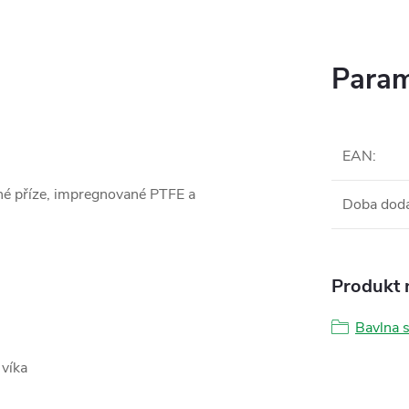
Param
EAN
:
ěné příze, impregnované PTFE a
Doba dod
Produkt n
Bavlna 
 víka