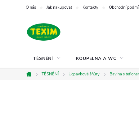
Přejít
O nás
Jak nakupovat
Kontakty
Obchodní podmí
na
obsah
TĚSNĚNÍ
KOUPELNA A WC
TĚSNĚNÍ
Ucpávkové šňůry
Bavlna s teflon
Domů