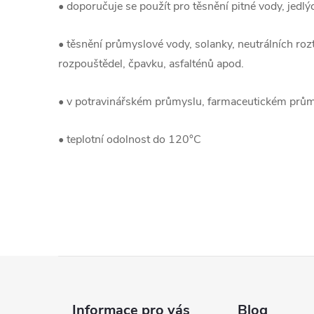
• doporučuje se použít pro těsnění pitné vody, jedlý
• těsnění průmyslové vody, solanky, neutrálních roz
rozpouštědel, čpavku, asfalténů apod.
• v potravinářském průmyslu, farmaceutickém průmy
• teplotní odolnost do 120°C
Z
á
Informace pro vás
Blog