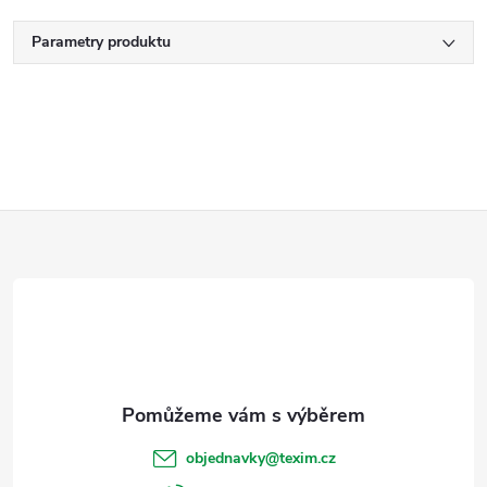
Parametry produktu
Z
á
p
a
t
objednavky
@
texim.cz