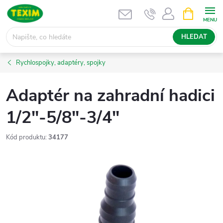
Přejít
NÁKUPNÍ
KOŠÍK
na
obsah
HLEDAT
Rychlospojky, adaptéry, spojky
Adaptér na zahradní hadici
1/2"-5/8"-3/4"
Kód produktu:
34177