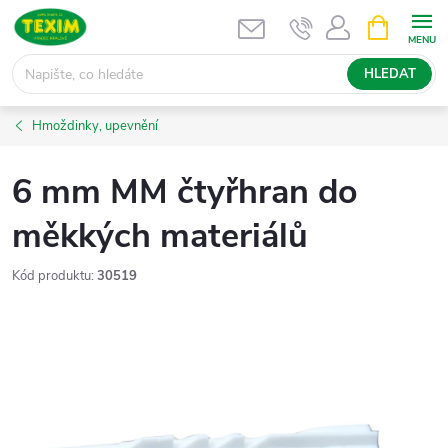
Přejít
NÁKUPNÍ
KOŠÍK
na
obsah
HLEDAT
Hmoždinky, upevnění
6 mm MM čtyřhran do
měkkých materiálů
Kód produktu:
30519