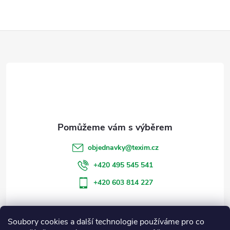
Z
á
p
a
t
objednavky
@
texim.cz
í
+420 495 545 541
+420 603 814 227
Soubory cookies a další technologie používáme pro co
Informace pro vás