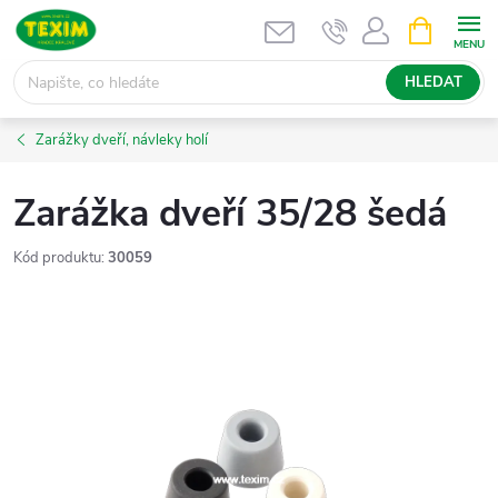
Přejít
NÁKUPNÍ
KOŠÍK
na
obsah
HLEDAT
Zarážky dveří, návleky holí
Zarážka dveří 35/28 šedá
Kód produktu:
30059