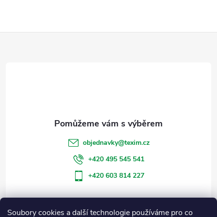
Z
á
p
a
t
objednavky
@
texim.cz
í
+420 495 545 541
+420 603 814 227
Soubory cookies a další technologie používáme pro co