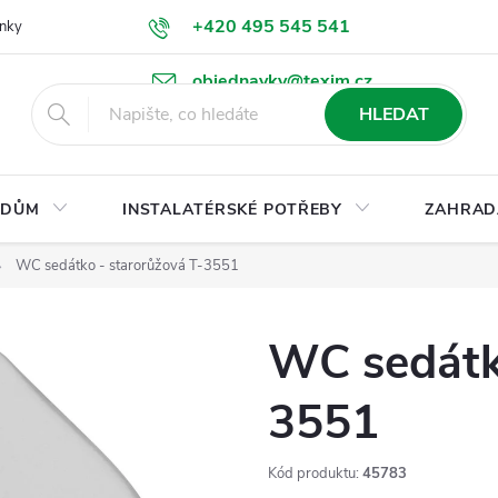
+420 495 545 541
nky
Podmínky ochrany osobních údajů
Ke stažení
objednavky@texim.cz
HLEDAT
DŮM
INSTALATÉRSKÉ POTŘEBY
ZAHRAD
WC sedátko - starorůžová T-3551
WC sedátk
3551
Kód produktu:
45783