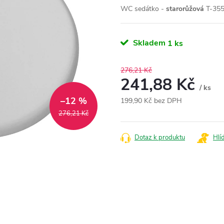
WC sedátko -
starorůžová
T-355
Skladem
1 ks
276,21 Kč
241,88 Kč
/ ks
–12 %
199,90 Kč bez DPH
Měrná
276,21 Kč
cena:
Dotaz k produktu
Hlí