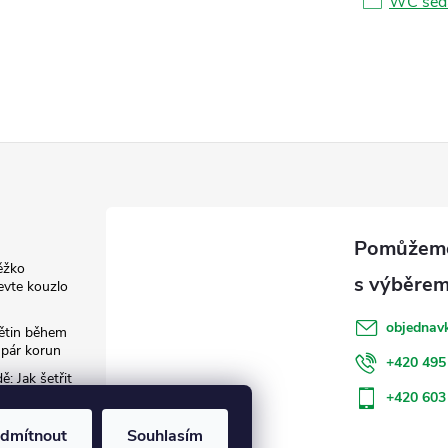
WC sed
ěžko
evte kouzlo
objednav
květin během
 pár korun
+420 495
: Jak šetřit
+420 603
dmítnout
Souhlasím