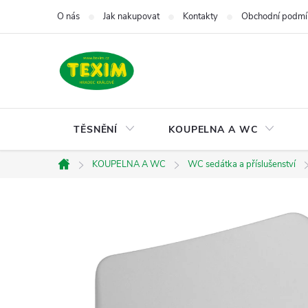
Přejít
O nás
Jak nakupovat
Kontakty
Obchodní podmí
na
obsah
TĚSNĚNÍ
KOUPELNA A WC
KOUPELNA A WC
WC sedátka a příslušenství
Domů