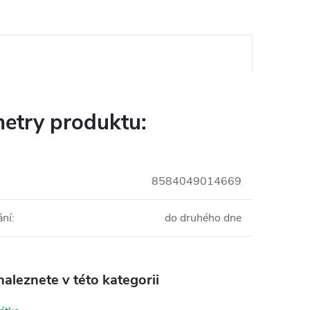
etry produktu:
8584049014669
ání
:
do druhého dne
aleznete v této kategorii