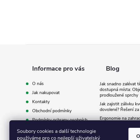
Z
á
Informace pro vás
Blog
p
O nás
Jak snadno zalévat t
dostupná místa: Obj
Jak nakupovat
a
prodloužené sprchy
Kontakty
Jak zajistit zálivku 
t
dovolené? Řešení za
Obchodní podmínky
Ergonomie na zahradě
Podmínky ochrany osobních
záda při zalévání
í
údajů
Soubory cookies a další technologie
Ke stažení
O
používáme pro co nejlepší uživatelský