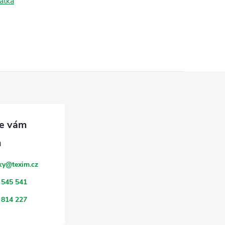
átka
ky
@
texim.cz
 545 541
 814 227