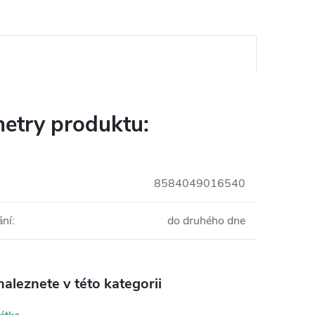
etry produktu:
8584049016540
ání
:
do druhého dne
aleznete v této kategorii