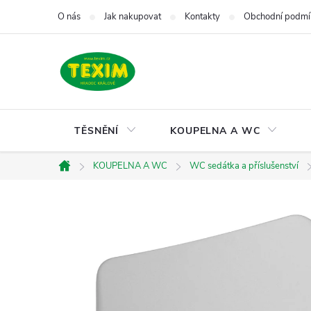
Přejít
O nás
Jak nakupovat
Kontakty
Obchodní podmí
na
obsah
TĚSNĚNÍ
KOUPELNA A WC
KOUPELNA A WC
WC sedátka a příslušenství
Domů