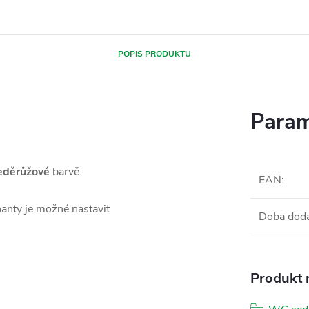
POPIS PRODUKTU
Param
eděrůžové
barvě.
EAN
:
anty je možné nastavit
Doba dod
Produkt n