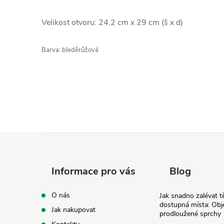
Velikost otvoru: 24,2 cm x 29 cm (š x d)
Barva: bleděrůžová
Z
á
Informace pro vás
Blog
p
O nás
Jak snadno zalévat t
dostupná místa: Obj
Jak nakupovat
a
prodloužené sprchy