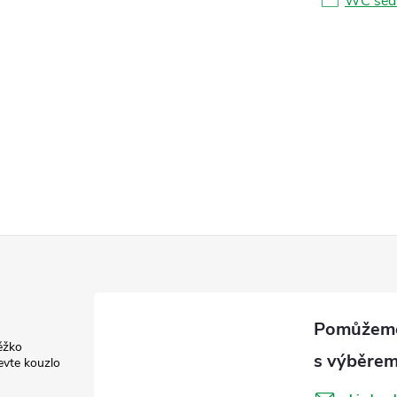
WC sed
ěžko
evte kouzlo