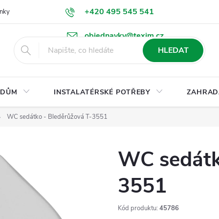
+420 495 545 541
nky
Podmínky ochrany osobních údajů
Ke stažení
objednavky@texim.cz
HLEDAT
DŮM
INSTALATÉRSKÉ POTŘEBY
ZAHRAD
WC sedátko - Bleděrůžová T-3551
WC sedátk
3551
Kód produktu:
45786