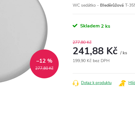
WC sedátko -
Bleděrůžová
T-35
Skladem
2 ks
277,80 Kč
241,88 Kč
/ ks
–12 %
199,90 Kč bez DPH
Měrná
277,80 Kč
cena:
Dotaz k produktu
Hlí