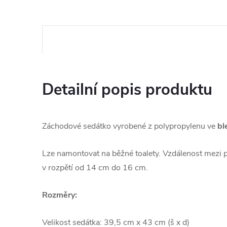
Detailní popis produktu
Záchodové sedátko vyrobené z polypropylenu ve
bl
Lze namontovat na běžné toalety. Vzdálenost mezi p
v rozpětí od 14 cm do 16 cm.
Rozměry:
Velikost sedátka: 39,5 cm x 43 cm (š x d)