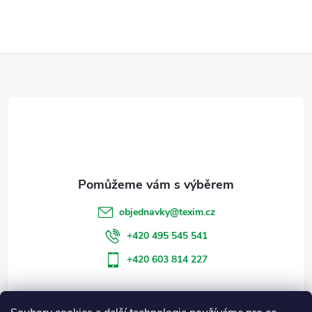
Z
á
p
a
t
objednavky
@
texim.cz
í
+420 495 545 541
+420 603 814 227