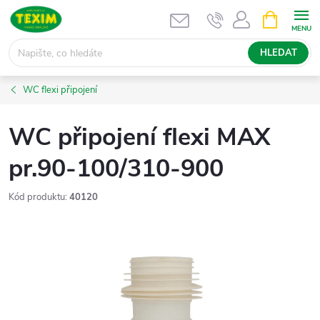
Přejít
NÁKUPNÍ
KOŠÍK
na
obsah
HLEDAT
WC flexi připojení
WC připojení flexi MAX
pr.90-100/310-900
Kód produktu:
40120