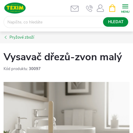
Přejít
NÁKUPNÍ
KOŠÍK
na
obsah
HLEDAT
Pryžové zboží
Vysavač dřezů-zvon malý
Kód produktu:
30097