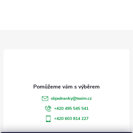
Z
á
p
a
t
objednavky
@
texim.cz
í
+420 495 545 541
+420 603 814 227