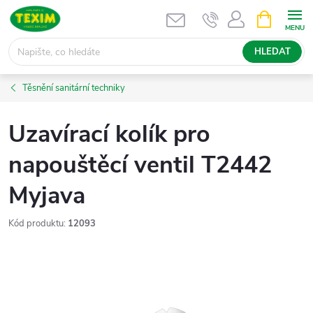
Přejít
NÁKUPNÍ
KOŠÍK
na
obsah
HLEDAT
Těsnění sanitární techniky
Uzavírací kolík pro
napouštěcí ventil T2442
Myjava
Kód produktu:
12093