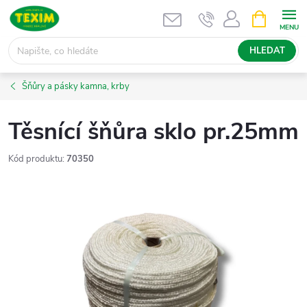
Přejít
NÁKUPNÍ
KOŠÍK
na
obsah
HLEDAT
Šňůry a pásky kamna, krby
Těsnící šňůra sklo pr.25mm
Kód produktu:
70350