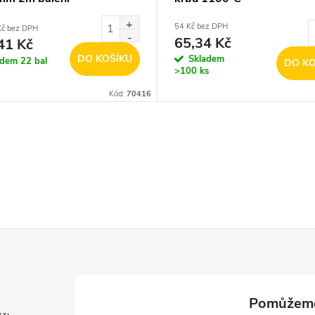
54 Kč bez DPH
Kč bez DPH
65,34 Kč
41 Kč
DO KOŠÍKU
Skladem
adem
22 bal
DO KO
>100 ks
Kód:
70416