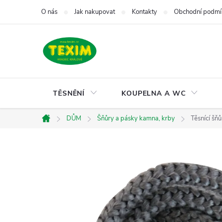
Přejít
O nás
Jak nakupovat
Kontakty
Obchodní podmí
na
obsah
TĚSNĚNÍ
KOUPELNA A WC
DŮM
Šňůry a pásky kamna, krby
Těsnící šň
Domů