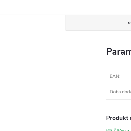
S
Param
EAN
:
Doba dod
Produkt n