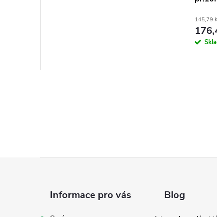
145,79 
176,
Skl
Z
á
Informace pro vás
Blog