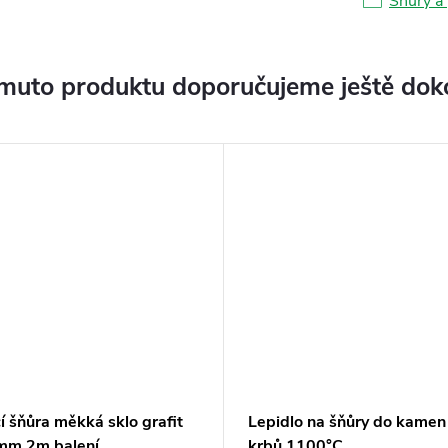
Šňůry a
muto produktu doporučujeme ještě dok
í šňůra měkká sklo grafit
Lepidlo na šňůry do kamen
mm 2m balení
krbů 1100°C