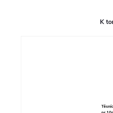
K to
Těsníc
pr.10