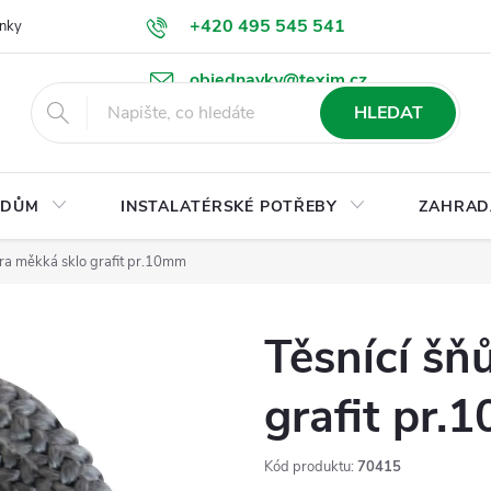
+420 495 545 541
nky
Podmínky ochrany osobních údajů
Ke stažení
objednavky@texim.cz
HLEDAT
DŮM
INSTALATÉRSKÉ POTŘEBY
ZAHRAD
ůra měkká sklo grafit pr.10mm
Těsnící šň
grafit pr
Kód produktu:
70415