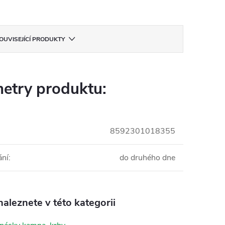
OUVISEJÍCÍ PRODUKTY
etry produktu:
8592301018355
ání
:
do druhého dne
aleznete v této kategorii