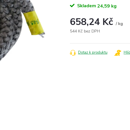
Skladem
24,59 kg
658,24 Kč
/ kg
544 Kč bez DPH
Měrná
cena:
Dotaz k produktu
Hlí