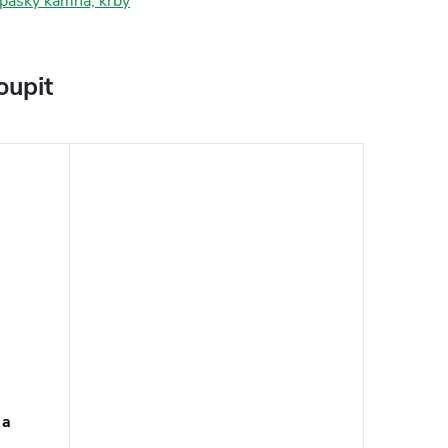
 pásky kamna, krby
oupit
 a