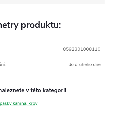
etry produktu:
8592301008110
ání
:
do druhého dne
aleznete v této kategorii
 pásky kamna, krby