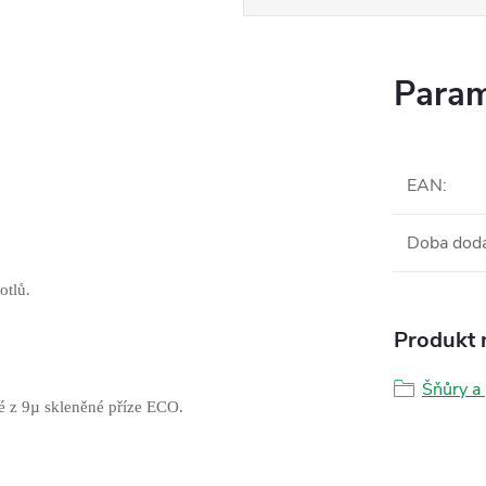
Param
EAN
:
Doba dod
otlů.
Produkt n
Šňůry a
né z 9µ skleněné příze ECO.