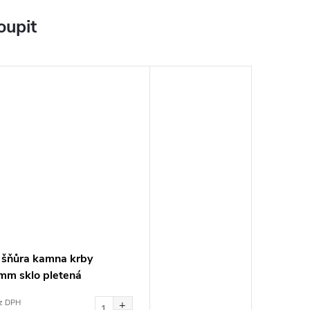
oupit
í šňůra kamna krby
m sklo pletená
z DPH