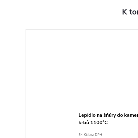
K to
Lepidlo na šňůry do kame
krbů 1100°C
54 Kč bez DPH