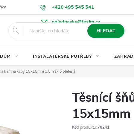
+420 495 545 541
nky
Podmínky ochrany osobních údajů
Ke stažení
objednavky@texim.cz
HLEDAT
DŮM
INSTALATÉRSKÉ POTŘEBY
ZAHRAD
ůra kamna krby 15x15mm 1,5m sklo pletená
Těsnící šň
15x15mm 1
Kód produktu:
70241