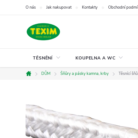
Přejít
O nás
Jak nakupovat
Kontakty
Obchodní podmí
na
obsah
TĚSNĚNÍ
KOUPELNA A WC
DŮM
Šňůry a pásky kamna, krby
Těsnící šň
Domů