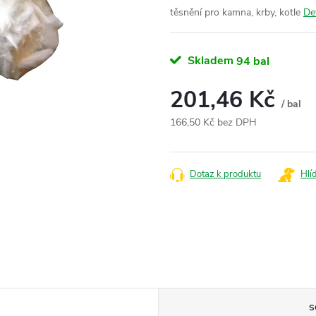
těsnění pro kamna, krby, kotle
De
Skladem
94 bal
201,46 Kč
/ bal
166,50 Kč bez DPH
Měrná
cena:
Dotaz k produktu
Hlí
S