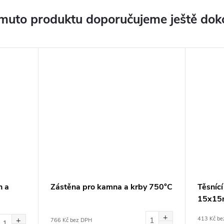
muto produktu doporučujeme ještě dok
n a
Zástěna pro kamna a krby 750°C
Těsníc
15x15m
413 Kč be
766 Kč bez DPH