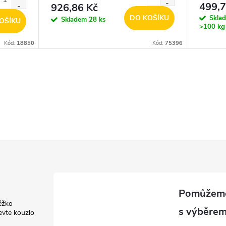
499,7
926,86 Kč
DO KOŠÍKU
Skla
Skladem
28 ks
OŠÍKU
>100 kg
Kód:
18850
Kód:
75396
ěžko
evte kouzlo