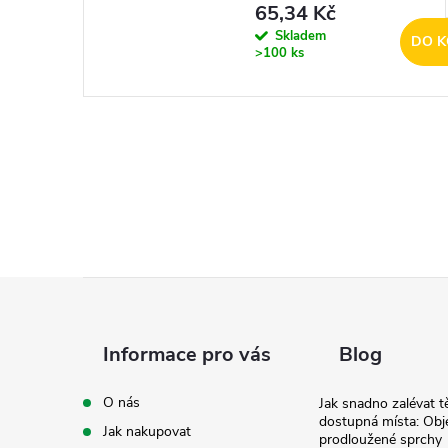
65,34 Kč
Skladem
DO K
>100 ks
Z
á
Informace pro vás
Blog
p
O nás
Jak snadno zalévat t
dostupná místa: Obj
Jak nakupovat
prodloužené sprchy