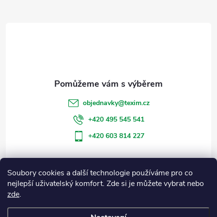
Z
á
p
a
t
objednavky
@
texim.cz
í
+420 495 545 541
+420 603 814 227
Soubory cookies a další technologie používáme pro co
Informace pro vás
nejlepší uživatelský komfort. Zde si je můžete vybrat nebo
zde
.
Blog