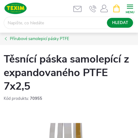
Přejít
NÁKUPNÍ
KOŠÍK
na
obsah
HLEDAT
Přírubové samolepicí pásky PTFE
Těsnící páska samolepící z
expandovaného PTFE
7x2,5
Kód produktu:
70955