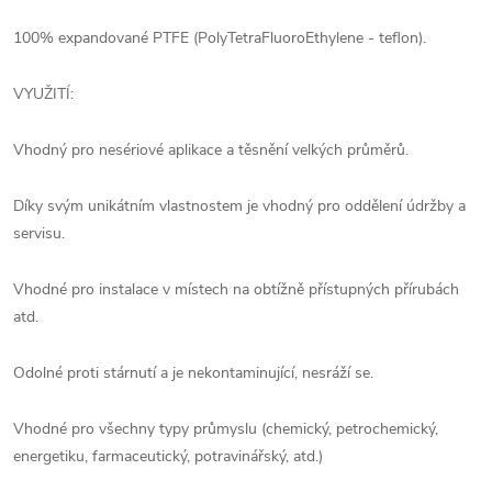
100% expandované PTFE (PolyTetraFluoroEthylene - teflon).
VYUŽITÍ:
Vhodný pro nesériové aplikace a těsnění velkých průměrů.
Díky svým unikátním vlastnostem je vhodný pro oddělení údržby a
servisu.
Vhodné pro instalace v místech na obtížně přístupných přírubách
atd.
Odolné proti stárnutí a je nekontaminující, nesráží se.
Vhodné pro všechny typy průmyslu (chemický, petrochemický,
energetiku, farmaceutický, potravinářský, atd.)