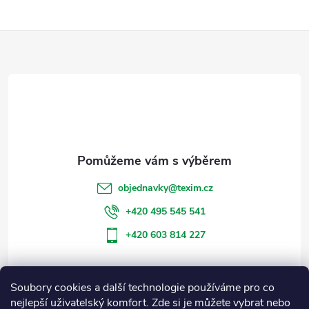
Z
á
p
a
t
objednavky
@
texim.cz
í
+420 495 545 541
+420 603 814 227
Soubory cookies a další technologie používáme pro co
Informace pro vás
nejlepší uživatelský komfort. Zde si je můžete vybrat nebo