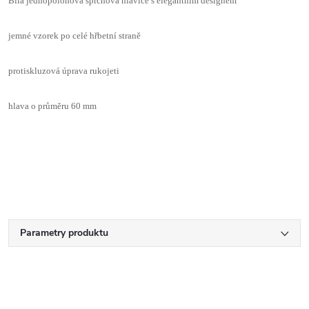
Bílá jednopolohová sprchová hlavice s elegantním designem
jemné vzorek po celé hřbetní straně
protiskluzová úprava rukojeti
hlava o průměru 60 mm
Parametry produktu