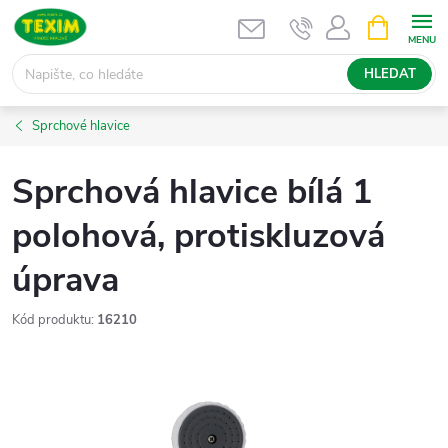
Přejít
NÁKUPNÍ
KOŠÍK
na
obsah
HLEDAT
Sprchové hlavice
Sprchová hlavice bílá 1
polohová, protiskluzová
úprava
Kód produktu:
16210