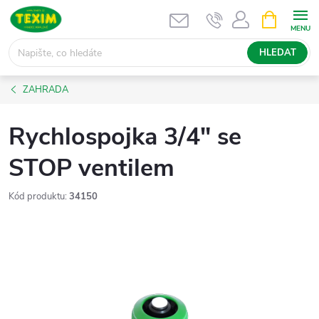
Přejít
NÁKUPNÍ
KOŠÍK
na
obsah
HLEDAT
ZAHRADA
Rychlospojka 3/4" se
STOP ventilem
Kód produktu:
34150