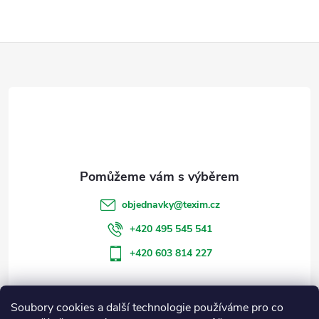
Z
á
p
a
t
objednavky
@
texim.cz
í
+420 495 545 541
+420 603 814 227
Soubory cookies a další technologie používáme pro co
Informace pro vás