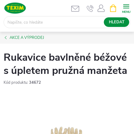
Přejít
NÁKUPNÍ
KOŠÍK
na
obsah
HLEDAT
AKCE A VÝPRODEJ
Rukavice bavlněné béžové
s úpletem pružná manžeta
Kód produktu:
34672