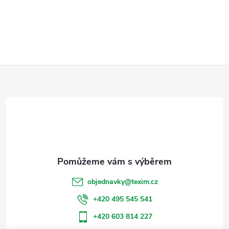
Z
á
p
a
t
objednavky
@
texim.cz
í
+420 495 545 541
+420 603 814 227