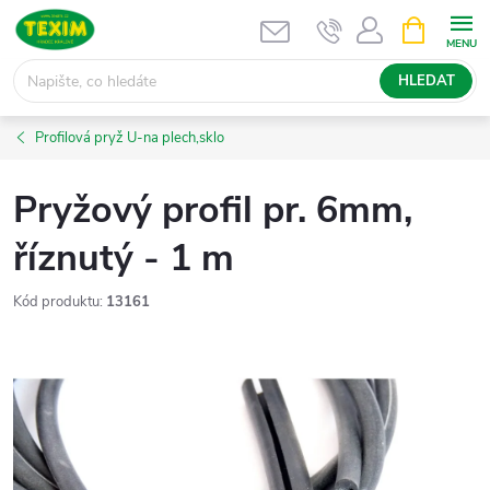
Přejít
NÁKUPNÍ
KOŠÍK
na
obsah
HLEDAT
Profilová pryž U-na plech,sklo
Pryžový profil pr. 6mm,
říznutý - 1 m
Kód produktu:
13161