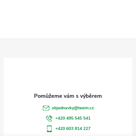
Z
á
p
a
t
objednavky
@
texim.cz
í
+420 495 545 541
+420 603 814 227