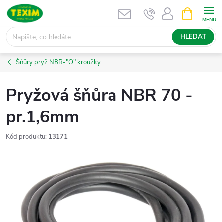
Přejít
NÁKUPNÍ
KOŠÍK
na
obsah
HLEDAT
Šňůry pryž NBR-"O" kroužky
Pryžová šňůra NBR 70 -
pr.1,6mm
Kód produktu:
13171