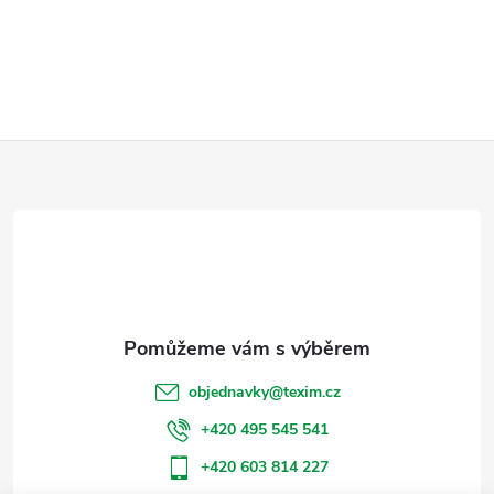
Z
á
p
a
t
objednavky
@
texim.cz
í
+420 495 545 541
+420 603 814 227