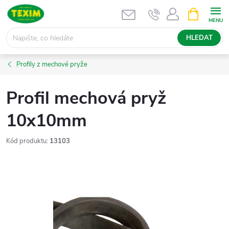
Přejít
NÁKUPNÍ
KOŠÍK
na
obsah
HLEDAT
Profily z mechové pryže
Profil mechová pryž
10x10mm
Kód produktu:
13103