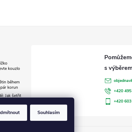
ěžko
evte kouzlo
objednav
květin během
 pár korun
+420 495
: Jak šetřit
+420 603
dmítnout
Souhlasím