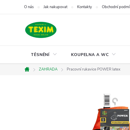
Přejít
O nás
Jak nakupovat
Kontakty
Obchodní podmí
na
obsah
TĚSNĚNÍ
KOUPELNA A WC
ZAHRADA
Pracovní rukavice POWER latex
Domů