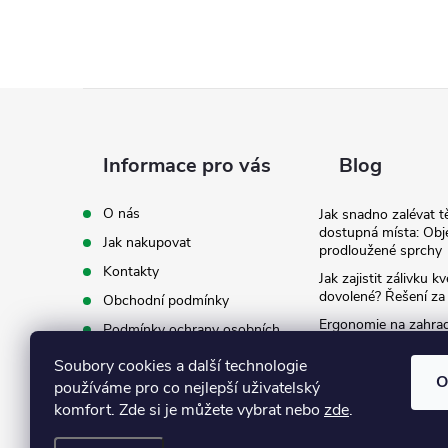
Z
á
Informace pro vás
Blog
p
O nás
Jak snadno zalévat t
dostupná místa: Obj
Jak nakupovat
a
prodloužené sprchy
Kontakty
Jak zajistit zálivku 
t
dovolené? Řešení za
Obchodní podmínky
Ergonomie na zahradě
Podmínky ochrany osobních
záda při zalévání
í
údajů
Soubory cookies a další technologie
Ke stažení
O
používáme pro co nejlepší uživatelský
komfort. Zde si je můžete vybrat nebo
zde
.