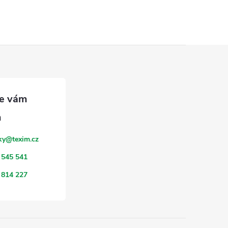
ky
@
texim.cz
 545 541
 814 227