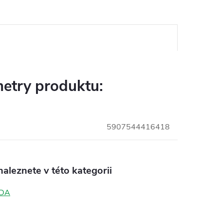
etry produktu:
5907544416418
aleznete v této kategorii
DA