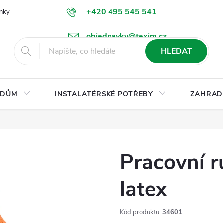
+420 495 545 541
nky
Podmínky ochrany osobních údajů
Ke stažení
objednavky@texim.cz
HLEDAT
DŮM
INSTALATÉRSKÉ POTŘEBY
ZAHRAD
Pracovní 
latex
Kód produktu:
34601