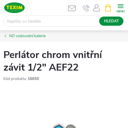
Přejít
NÁKUPNÍ
KOŠÍK
na
obsah
HLEDAT
ND vodovodní baterie
Perlátor chrom vnitřní
závit 1/2" AEF22
Kód produktu:
16650