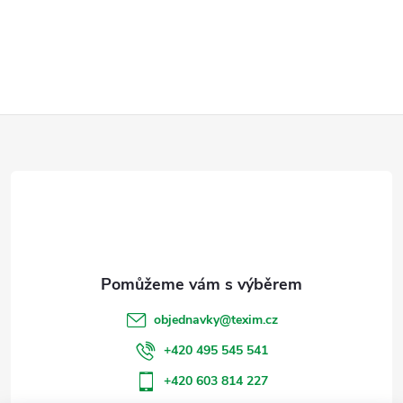
Z
á
p
a
t
objednavky
@
texim.cz
í
+420 495 545 541
+420 603 814 227