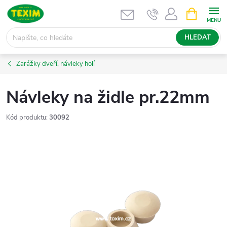
Přejít
NÁKUPNÍ
KOŠÍK
na
obsah
HLEDAT
Zarážky dveří, návleky holí
Návleky na židle pr.22mm
Kód produktu:
30092