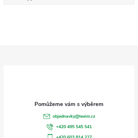
Z
á
p
a
t
objednavky
@
texim.cz
í
+420 495 545 541
+420 603 814 227