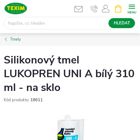
Přejít
NÁKUPNÍ
KOŠÍK
na
obsah
HLEDAT
Tmely
Silikonový tmel
LUKOPREN UNI A bílý 310
ml - na sklo
Kód produktu:
18611