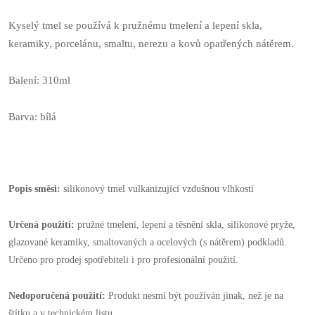
Kyselý tmel se používá k pružnému tmelení a lepení skla,
keramiky, porcelánu, smaltu, nerezu a kovů opatřených nátěrem.
Balení: 310ml
Barva: bílá
Popis směsi:
silikonový tmel vulkanizující vzdušnou vlhkostí
Určená použití:
pružné tmelení, lepení a těsnění skla, silikonové pryže,
glazované keramiky, smaltovaných a ocelových (s nátěrem) podkladů.
Určeno pro prodej spotřebiteli i pro profesionální použití.
Nedoporučená použití:
Produkt nesmí být používán jinak, než je na
štítku a v technickém listu.