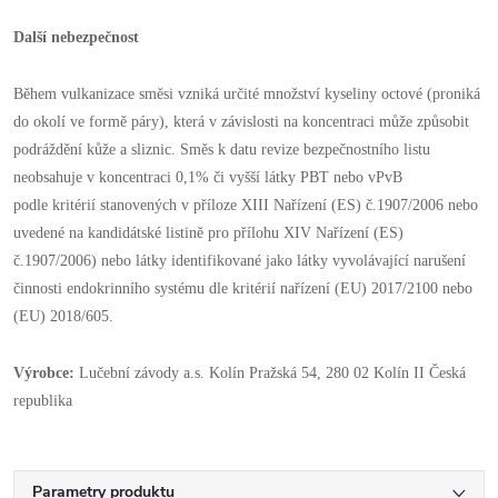
Další nebezpečnost
Během vulkanizace směsi vzniká určité množství kyseliny octové (proniká
do okolí ve formě páry), která
v závislosti na koncentraci může způsobit
podráždění kůže a sliznic.
Směs k datu revize bezpečnostního listu
neobsahuje v koncentraci 0,1% či vyšší látky PBT nebo vPvB
podle
kritérií stanovených v příloze XIII Nařízení (ES) č.1907/2006 nebo
uvedené na kandidátské listině pro přílohu
XIV Nařízení (ES)
č.1907/2006) nebo látky identifikované jako látky vyvolávající narušení
činnosti
endokrinního systému dle kritérií nařízení (EU) 2017/2100 nebo
(EU) 2018/605.
Výrobce:
Lučební závody a.s. Kolín Pražská 54, 280 02 Kolín II Česká
republika
Parametry produktu